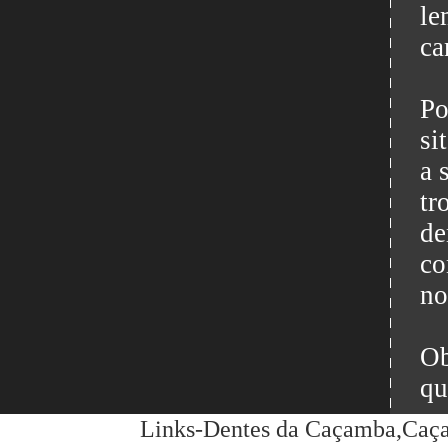
le
ca
Po
si
a 
tr
de
co
no
Ob
qu
Links-Dentes da Caçamba,Caçam