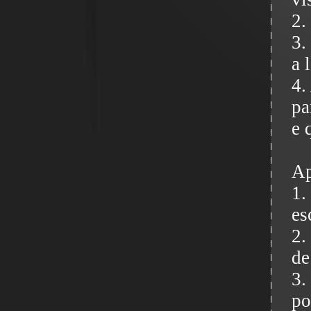
2.
3.
a 
4.
pa
e 
Ap
1.
es
2.
de
3.
po