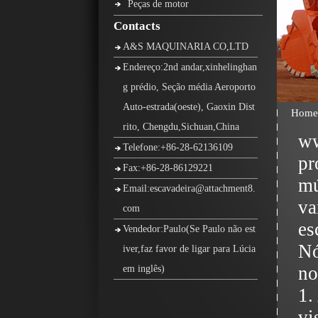
Peças de motor
Contacts
A&S MAQUINARIA CO,LTD
Endereço:2nd andar,xinhelinghan
g prédio, Seção média Aeroporto
Auto-estrada(oeste), Gaoxin Dist
Home
rito, Chengdu,Sichuan,China
ww
Telefone:+86-28-62136109
pr
Fax:+86-28-86129221
mú
Email:escavadeira@attachment8.
va
com
es
Vendedor:Paulo(Se Paulo não est
Nó
iver,faz favor de ligar para Lúcia
no
em inglês)
1.
vi