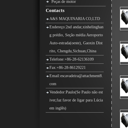
Peças de motor
Contacts
A&S MAQUINARIA CO,LTD
Endereço:2nd andar,xinhelinghan
g prédio, Seção média Aeroporto
Auto-estrada(oeste), Gaoxin Dist
rito, Chengdu,Sichuan,China
Telefone:+86-28-62136109
Fax:+86-28-86129221
Email:escavadeira@attachment8.
com
Vendedor:Paulo(Se Paulo não est
iver,faz favor de ligar para Lúcia
em inglês)