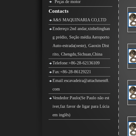
Peças de motor
Contacts
A&S MAQUINARIA CO,LTD
Endereço:2nd andar,xinhelinghan
g prédio, Seção média Aeroporto
Auto-estrada(oeste), Gaoxin Dist
rito, Chengdu,Sichuan,China
Telefone:+86-28-62136109
Fax:+86-28-86129221
Email:escavadeira@attachment8.
com
Vendedor:Paulo(Se Paulo não est
iver,faz favor de ligar para Lúcia
em inglês)