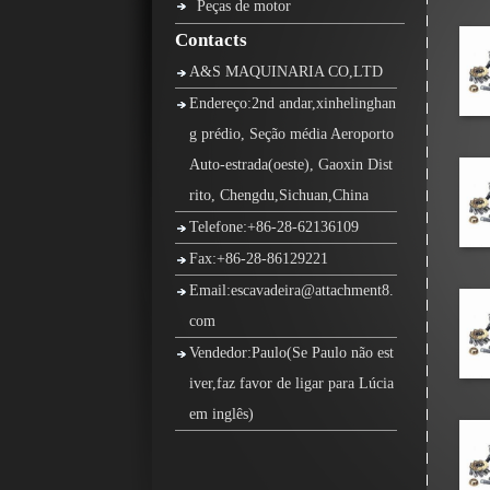
Peças de motor
Contacts
A&S MAQUINARIA CO,LTD
Endereço:2nd andar,xinhelinghan
g prédio, Seção média Aeroporto
Auto-estrada(oeste), Gaoxin Dist
rito, Chengdu,Sichuan,China
Telefone:+86-28-62136109
Fax:+86-28-86129221
Email:escavadeira@attachment8.
com
Vendedor:Paulo(Se Paulo não est
iver,faz favor de ligar para Lúcia
em inglês)