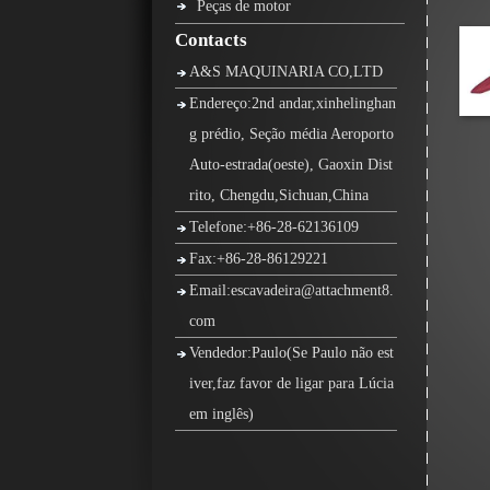
Peças de motor
Contacts
A&S MAQUINARIA CO,LTD
Endereço:2nd andar,xinhelinghan
g prédio, Seção média Aeroporto
Auto-estrada(oeste), Gaoxin Dist
rito, Chengdu,Sichuan,China
Telefone:+86-28-62136109
Fax:+86-28-86129221
Email:escavadeira@attachment8.
com
Vendedor:Paulo(Se Paulo não est
iver,faz favor de ligar para Lúcia
em inglês)