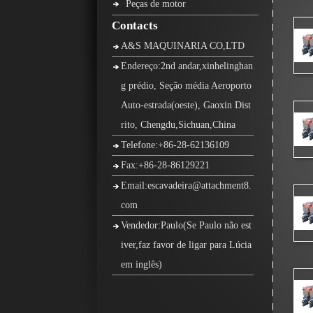
Peças de motor
Contacts
A&S MAQUINARIA CO,LTD
Endereço:2nd andar,xinhelinghan
g prédio, Seção média Aeroporto
Auto-estrada(oeste), Gaoxin Dist
rito, Chengdu,Sichuan,China
Telefone:+86-28-62136109
Fax:+86-28-86129221
Email:escavadeira@attachment8.
com
Vendedor:Paulo(Se Paulo não est
iver,faz favor de ligar para Lúcia
em inglês)