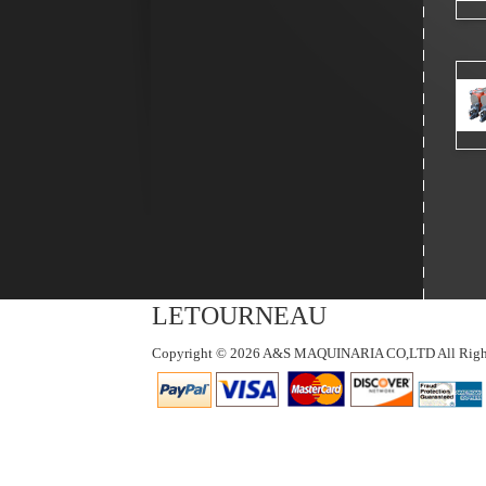
LETOURNEAU
Copyright © 2026 A&S MAQUINARIA CO,LTD All Right