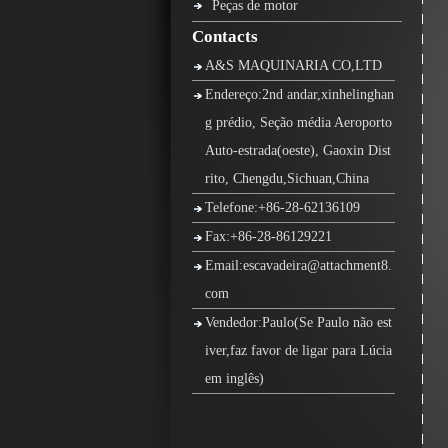
Peças de motor
Contacts
A&S MAQUINARIA CO,LTD
Endereço:2nd andar,xinhelinghan
g prédio, Seção média Aeroporto
Auto-estrada(oeste), Gaoxin Dist
rito, Chengdu,Sichuan,China
Telefone:+86-28-62136109
Fax:+86-28-86129221
Email:escavadeira@attachment8.
com
Vendedor:Paulo(Se Paulo não est
iver,faz favor de ligar para Lúcia
em inglês)