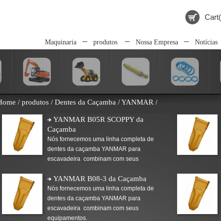
Cart(
Maquinaria
produtos
Nossa Empresa
Notícias
Home
/
produtos
/
Dentes da Caçamba
/
YANMAR
/
YANMAR B05R SCOPPY da
Caçamba
Nós fornecemos uma linha completa de
dentes da caçamba YANMAR para
escavadeira combinam com seus
equipamentos.
YANMAR B08-3 da Caçamba
Nós fornecemos uma linha completa de
dentes da caçamba YANMAR para
escavadeira combinam com seus
equipamentos.